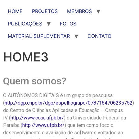
HOME
PROJETOS
MEMBROS
PUBLICAÇÕES
FOTOS
MATERIAL SUPLEMENTAR
CONTATO
HOME3
Quem somos?
O AUTÔNOMOS DIGITAIS é um grupo de pesquisa
(
http://dgp.cnpq.br/dgp/espelhogrupo/0787164706235752
)
do Centro de Ciências Aplicadas e Educação – Campus
IV (
http://www.ccae.ufpb.br/
) da Universidade Federal da
Paraíba (
http://www.ufpb.br/
) que tem como foco o
desenvolvimento e avaliação de softwares voltados ao